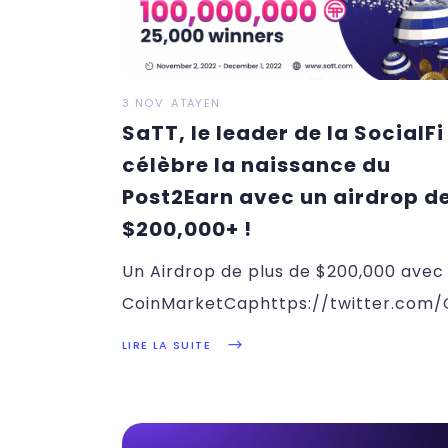
3 NOV
ATAYEN
SaTT, le leader de la SocialFi
célèbre la naissance du
Post2Earn avec un airdrop d
$200,000+ !
Un Airdrop de plus de $200,000 avec
CoinMarketCaphttps://twitter.com
participer à l’airdrop d’une
LIRE LA SUITE