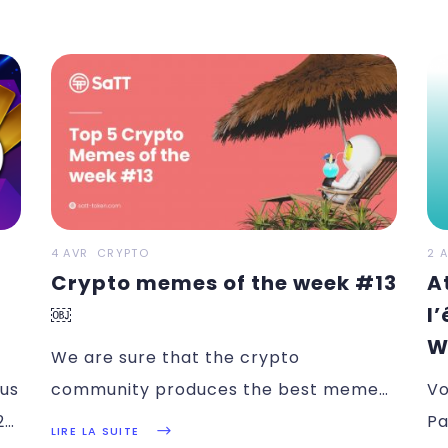
4 AVR
CRYPTO
2 
Crypto memes of the week #13
A
￼
l
W
We are sure that the crypto
us
community produces the best memes.
Vo
22
Here
Pa
LIRE LA SUITE