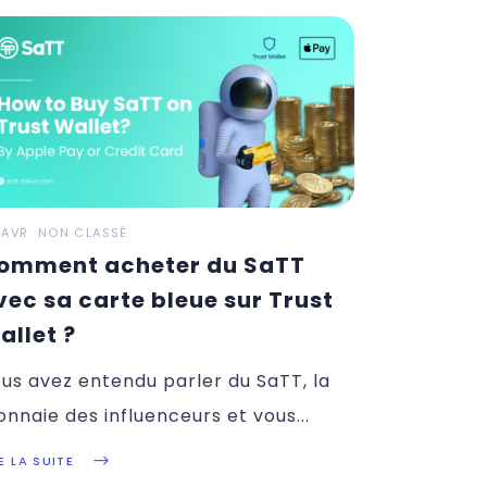
 AVR
NON CLASSÉ
omment acheter du SaTT
vec sa carte bleue sur Trust
allet ?
us avez entendu parler du SaTT, la
nnaie des influenceurs et vous
E LA SUITE