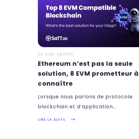
20 JUIN
CRYPTO
Ethereum n’est pas la seule
solution, 8 EVM prometteur à
connaître
Lorsque nous parlons de protocole
blockchain et d’application
décentralisée (DApps), un nom
LIRE LA SUITE