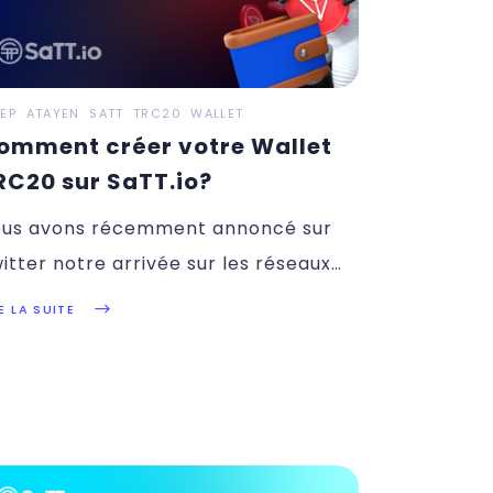
SEP
ATAYEN
SATT
TRC20
WALLET
omment créer votre Wallet
RC20 sur SaTT.io?
us avons récemment annoncé sur
itter notre arrivée sur les réseaux
RON
E LA SUITE