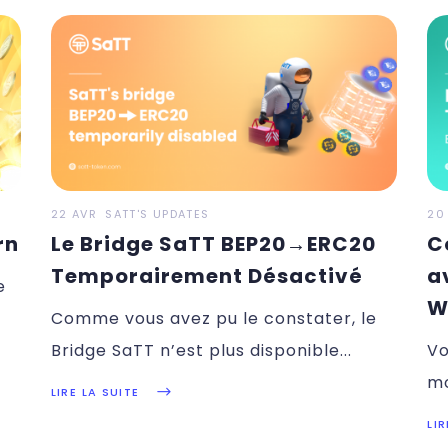
22 AVR
SATT'S UPDATES
20
rn
Le Bridge SaTT BEP20→ERC20
C
Temporairement Désactivé
a
e
W
Comme vous avez pu le constater, le
Bridge SaTT n’est plus disponible
Vo
mo
LIRE LA SUITE
LIR