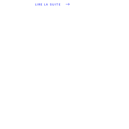
- Paris
LIRE LA SUITE
1 AVR
CRYPTO
NON CLASSÉ
Cet indicateur clé que vous
avez oublié : le début du
bullrun 2022 ?
Cela fait maintenant un an que le