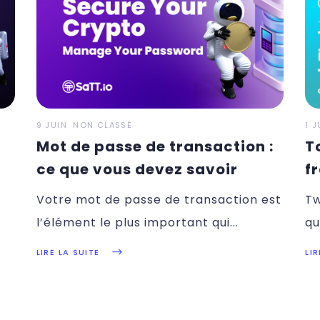
9 JUIN
NON CLASSÉ
1 J
Mot de passe de transaction :
T
ce que vous devez savoir
f
Votre mot de passe de transaction est
Tw
l’élément le plus important qui
qu
(t
LIRE LA SUITE
LIR