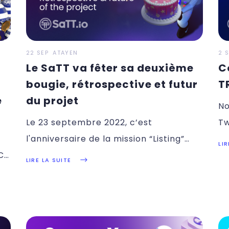
22 SEP
ATAYEN
2 
Le SaTT va fêter sa deuxième
C
bougie, rétrospective et futur
T
e
du projet
No
Le 23 septembre 2022, c’est
Tw
l'anniversaire de la mission “Listing”
T
LIR
/CoinMarketCap/status/1588101176234455040Pour
que notre
LIRE LA SUITE